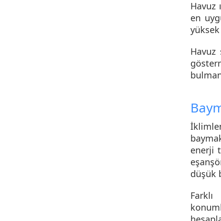
Havuz 
en uyg
yüksek 
Havuz s
gösterm
bulman
Baym
İkliml
baymak 
enerji 
eşanşör
düşük b
Farklı
konuml
hesapl