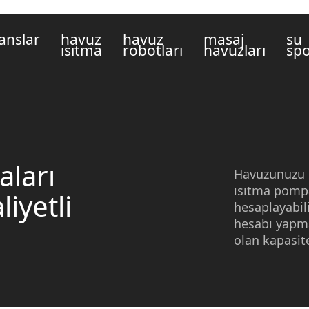
anslar
havuz
havuz
masaj
su
ısıtma
robotları
havuzları
spo
ları
Havuzunuzu ı
ısıtma pomp
iyetli
hesaplayabili
hesabı
yapma
olan kapasite