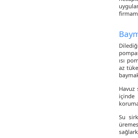
uygula
firmamı
Baym
Diledi
pompası
ısı pom
az tüke
baymak
Havuz 
içinde
koruma
Su sir
üremes
sağlark