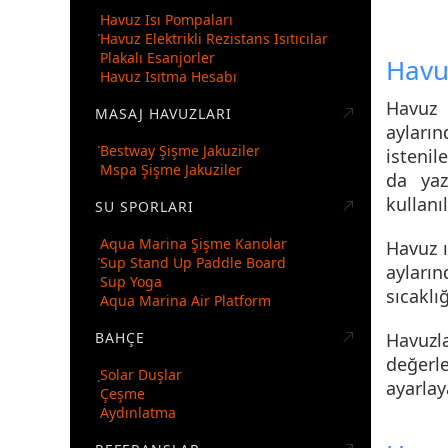
Havuz Isı Pompaları
Havuz Elektrikli Rezistans Isıtıcılar
Plakalı Esanjorler
Havuz
Havuz Isıtma Hesabı
Havuz 
MASAJ HAVUZLARI
ayları
Bestway Şişme Jakuziler
istenil
Mspa Şişme Jakuziler
da yaz
kullanı
SU SPORLARI
Aqua Marina Şişme Kanolar
Havuz 
Sup Stand Up Paddle Board
ayları
Sup Yoga
sıcaklı
Aqua Marina Air Platform
BAHÇE
Havuzl
değerl
Solar Duşlar
ayarlaya
Çeşme
Aydınlatma