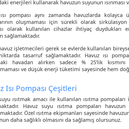
aki enerjileri kullanarak havuzun suyunun ısınması 
ısı pompası
aynı zamanda havuzlarda kolayca ür
arının oluşmaması için sürekli olarak sirkülasyon
sı
olarak kullanılan cihazlar ihtiyaç duydukları
n sağlamaktadır.
avuz işletmecileri gerek se evlerde kullanılan bireyse
miktarda tasarruf sağlamaktadır. Havuz ısı pompal
aki havadan alırken sadece % 25’lik kısmını el
ılmaması ve düşük enerji tüketimi sayesinde hem doğ
 Isı Pompası Çeşitleri
uyu ısıtmak amacı ile kullanılan ısıtma pompaları içi
aktadır. Havuz suyu ısıtma pompaları havuzun k
lmaktadır. Özel ısıtma ekipmanları sayesinde havuzun
un daha sağlıklı olmasını da sağlamış olursunuz.