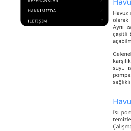
Havu
REFERANSLAR
HAKKIMIZDA
Havuz s
olarak 
İLETIŞIM
Aynı z
çeşitli
açabilm
Gelene
karşılı
suyu ı
pompa
sağlıkl
Havu
Isı po
temizle
Çalışm