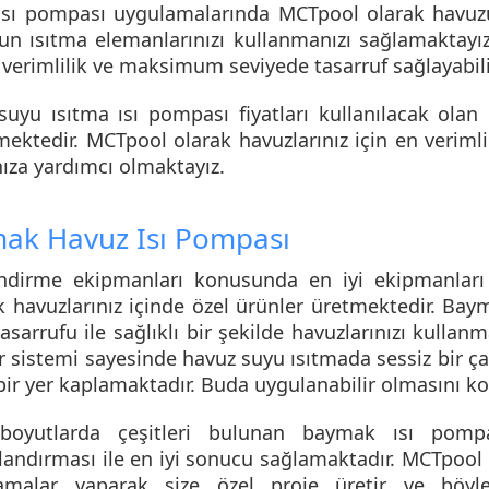
ısı pompası uygulamalarında MCTpool olarak havuz
un ısıtma elemanlarınızı kullanmanızı sağlamaktayı
verimlilik ve maksimum seviyede tasarruf sağlayabili
uyu ısıtma ısı pompası fiyatları
kullanılacak olan
ektedir. MCTpool olarak havuzlarınız için en verimli
ıza yardımcı olmaktayız.
ak Havuz Isı Pompası
endirme ekipmanları konusunda en iyi ekipmanlar
havuzlarınız içinde özel ürünler üretmektedir.
Baym
tasarrufu ile sağlıklı bir şekilde havuzlarınızı kull
 sistemi sayesinde havuz suyu ısıtmada sessiz bir ça
ir yer kaplamaktadır. Buda uygulanabilir olmasını ko
 boyutlarda çeşitleri bulunan baymak ısı pomp
andırması ile en iyi sonucu sağlamaktadır. MCTpoo
amalar yaparak size özel proje üretir ve böy