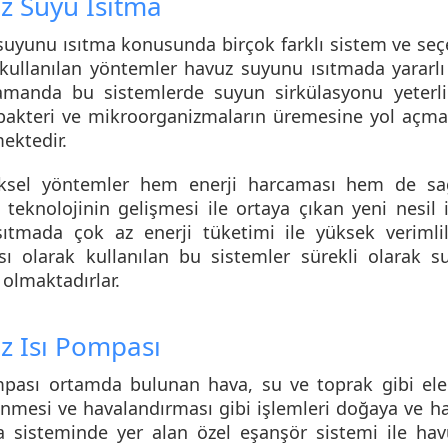
z Suyu Isıtma
uyunu ısıtma konusunda birçok farklı sistem ve seç
kullanılan yöntemler havuz suyunu ısıtmada yararlı 
amanda bu sistemlerde suyun sirkülasyonu yeterli
 bakteri ve mikroorganizmaların üremesine yol açmak
ektedir.
ksel yöntemler hem enerji harcaması hem de sağl
k teknolojinin gelişmesi ile ortaya çıkan yeni nesi
sıtmada çok az enerji tüketimi ile yüksek verimli
sı
olarak kullanılan bu sistemler sürekli olarak su
ı olmaktadırlar.
z Isı Pompası
mpası ortamda bulunan hava, su ve toprak gibi el
nmesi ve havalandırması gibi işlemleri doğaya ve h
a sisteminde yer alan özel eşanşör sistemi ile ha