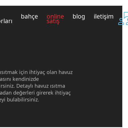
bahçe
online
blog
i̇letişim
rları
satış
sıtmak için ihtiyaç olan
havuz
asını
kendinizde
rsiniz. Detaylı
havuz ısıtma
dan değerleri girerek ihtiyaç
yi bulabilirsiniz.