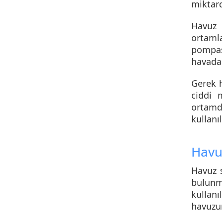
miktard
Havuz 
ortaml
pompa
havada
Gerek h
ciddi 
ortamd
kullan
Havuz
Havuz s
bulunm
kullanı
havuzun