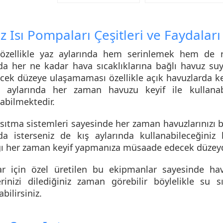
 Isı Pompaları Çeşitleri ve Faydaları
özellikle yaz aylarında hem serinlemek hem de ra
nda her ne kadar hava sıcaklıklarına bağlı havuz su
ecek düzeye ulaşamaması özellikle açık havuzlarda key
 aylarında her zaman havuzu keyif ile kullana
labilmektedir.
ısıtma
sistemleri sayesinde her zaman havuzlarınızı büy
nda isterseniz de kış aylarında kullanabileceğin
ğı her zaman keyif yapmanıza müsaade edecek düzeyd
ar için özel üretilen bu ekipmanlar sayesinde ha
erinizi dilediğiniz zaman görebilir böylelikle su s
bilirsiniz.