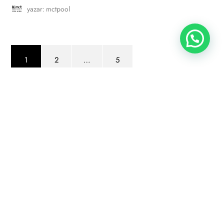
yazar:
mctpool
1
2
…
5
Dilediğiniz zaman
e-posta
gönderin.
Yada destek için
bizi
arayın!