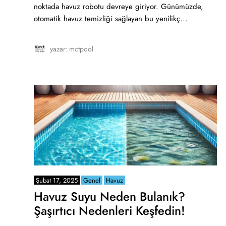
noktada havuz robotu devreye giriyor. Günümüzde,
otomatik havuz temizliği sağlayan bu yenilikç...
yazar:
mctpool
Şubat 17, 2025
Genel
Havuz
Havuz Suyu Neden Bulanık?
Şaşırtıcı Nedenleri Keşfedin!