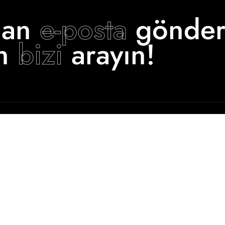
man
e-posta
gönder
in
bizi
arayın!
HIZMETLERIMIZ
ONLINE ALIŞVERIŞ
Havuz Yapımı
Havuz Dükkanı
Sauna Yapımı
Trendyol’dan Al
Buhar Odası
HepsiBurada’dan
Al