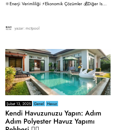
🔆Enerji Verimliliği ⚡Ekonomik Çözümler 💰Diğer Is...
yazar:
mctpool
Şubat 13, 2025
Genel
Havuz
Kendi Havuzunuzu Yapın: Adım
Adım Polyester Havuz Yapımı
Rehberi 🏊‍♂️