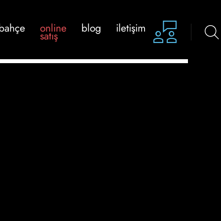
bahçe
online
blog
i̇letişim
satış