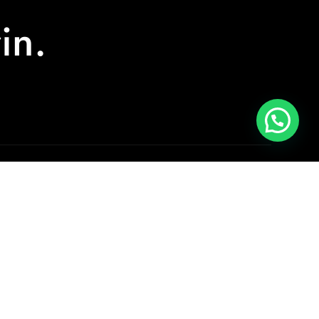
in.
0 (533) 639 00 88
0 (242) 513 83 17