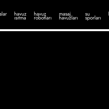
slar
havuz
havuz
masaj
su
ısıtma
robotları
havuzları
sporları