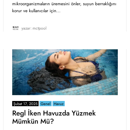
mikroorganizmaların üremesini önler, suyun berraklığını
korur ve kullanıcılar için...
yazar:
mctpool
Şubat 17, 2025
Genel
Havuz
Regl İken Havuzda Yüzmek
Mümkün Mü?