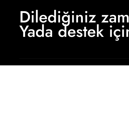
Dilediğiniz za
Yada destek iç
BİZİ TAKİP EDİN
KURUMSAL
Instagram
Hakkımızda
İletişim
Referanslarımız