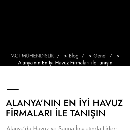
MCT MÜHENDİSLİK
>
Blog
>
Genel
>
Alanya’nın En İyi Havuz Firmaları ile Tanışın
ALANYA’NIN EN İYI HAVUZ
FIRMALARI ILE TANIŞIN
Alanya’da Havuz ve Sauna İnşaatında Lider: