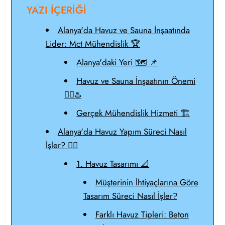
YAZI İÇERİĞİ
Alanya'da Havuz ve Sauna İnşaatında
Lider: Mct Mühendislik 🏆
Alanya'daki Yeri 🗺️ 📌
Havuz ve Sauna İnşaatının Önemi
🏊‍♀️♨️
Gerçek Mühendislik Hizmeti 🏗️
Alanya'da Havuz Yapım Süreci Nasıl
İşler? 👷‍♂️
1. Havuz Tasarımı 📐
Müşterinin İhtiyaçlarına Göre
Tasarım Süreci Nasıl İşler?
Farklı Havuz Tipleri: Beton