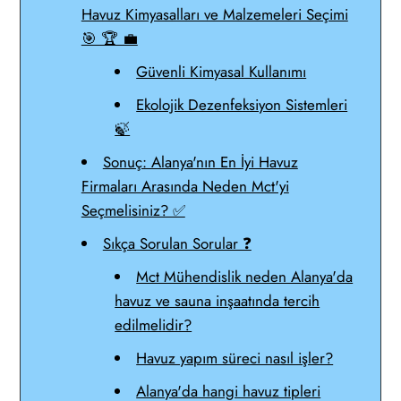
Havuz Kimyasalları ve Malzemeleri Seçimi
🎯 🏆 💼
Güvenli Kimyasal Kullanımı
Ekolojik Dezenfeksiyon Sistemleri
🍃
Sonuç: Alanya'nın En İyi Havuz
Firmaları Arasında Neden Mct'yi
Seçmelisiniz? ✅
Sıkça Sorulan Sorular ❓
Mct Mühendislik neden Alanya'da
havuz ve sauna inşaatında tercih
edilmelidir?
Havuz yapım süreci nasıl işler?
Alanya'da hangi havuz tipleri