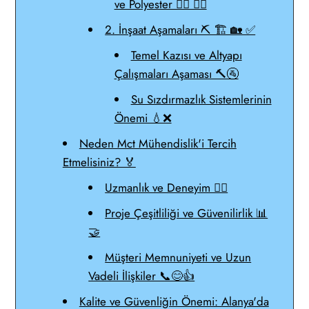
ve Polyester 🏠‍🛁 🏊‍♀️
2. İnşaat Aşamaları ⛏️ 🏗️ 🏡 ✅
Temel Kazısı ve Altyapı
Çalışmaları Aşaması 🔨🚰
Su Sızdırmazlık Sistemlerinin
Önemi 💧❌
Neden Mct Mühendislik'i Tercih
Etmelisiniz? 🏅
Uzmanlık ve Deneyim 👷‍♂️
Proje Çeşitliliği ve Güvenilirlik 📊
🤝
Müşteri Memnuniyeti ve Uzun
Vadeli İlişkiler 📞😊👍
Kalite ve Güvenliğin Önemi: Alanya'da