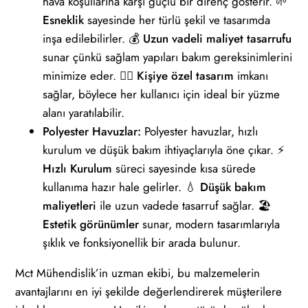
hava koşullarına karşı güçlü bir direnç gösterir. 🌱
Esneklik
sayesinde her türlü şekil ve tasarımda
inşa edilebilirler. 💰
Uzun vadeli maliyet tasarrufu
sunar çünkü sağlam yapıları bakım gereksinimlerini
minimize eder. 🏊‍♂️
Kişiye özel tasarım
imkanı
sağlar, böylece her kullanıcı için ideal bir yüzme
alanı yaratılabilir.
Polyester Havuzlar:
Polyester havuzlar, hızlı
kurulum ve düşük bakım ihtiyaçlarıyla öne çıkar. ⚡
Hızlı Kurulum
süreci sayesinde kısa sürede
kullanıma hazır hale gelirler. 💧
Düşük bakım
maliyetleri
ile uzun vadede tasarruf sağlar. 🏖️
Estetik görünümler
sunar, modern tasarımlarıyla
şıklık ve fonksiyonellik bir arada bulunur.
Mct Mühendislik’in uzman ekibi, bu malzemelerin
avantajlarını en iyi şekilde değerlendirerek müşterilere